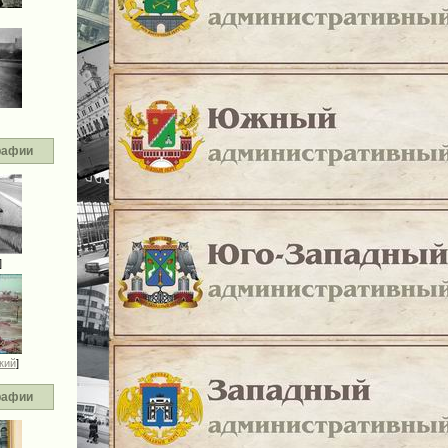
рафии
]
кий
]
рафии