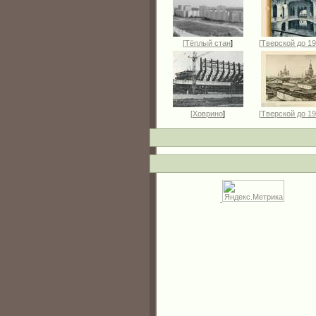
[
Тёплый стан
]
[
Тверской до 19
[
Ховрино
]
[
Тверской до 19