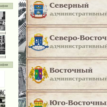
рафии
нино
]
нино
]
рафии