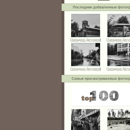
Последние добавленные фотог
[
Западное Дегунино
]
[
Западное Дегу
[
Западное Дегунино
]
[
Западное Дегу
Самые просматриваемые фотог