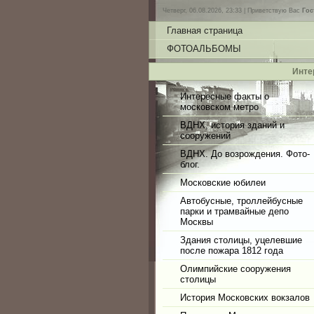
Четверг, 06.08.2026, 23:33 |
Приветствую Вас
Гос
Главная страница
ФОТОАЛЬБОМЫ
Инте
Интересные факты о
московском метро
ВДНХ, история зданий и
сооружений
ВДНХ. До возрождения. Фото-
блог.
Московские юбилеи
Автобусные, троллейбусные
парки и трамвайные депо
Москвы
Здания столицы, уцелевшие
после пожара 1812 года
Олимпийские сооружения
столицы
История Московских вокзалов