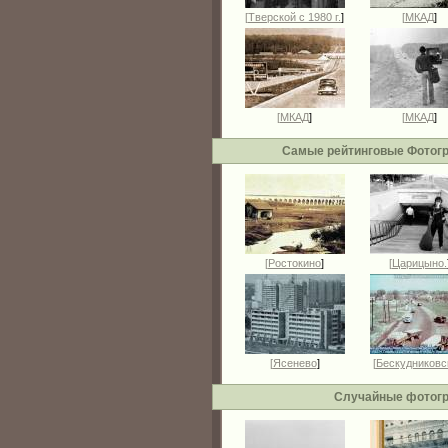
[
Тверской с 1980 г.
]
[
МКАД
]
[
МКАД
]
[
МКАД
]
Самые рейтинговые Фотог
[
Ростокино
]
[
Царицыно.
[
Ясенево
]
[
Бескудниковс
Случайные фотог