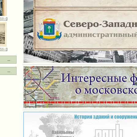
59 г.
]
59 г.
]
...
...