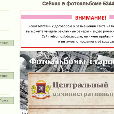
Сейчас в фотоальбоме 5344 фотог
лезно
мация
Поиск