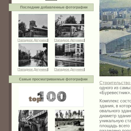
Последние добавленные фотографии
[
Западное Дегунино
]
[
Западное Дегунино
]
[
Западное Дегунино
]
[
Западное Дегунино
]
Самые просматриваемые фотографии
Строительство
одного из сам
«Буревестник».
Комплекс состо
здания, в кото
овального зда
диаметр здания
уникальную ст
площадь всего 
разделено поп