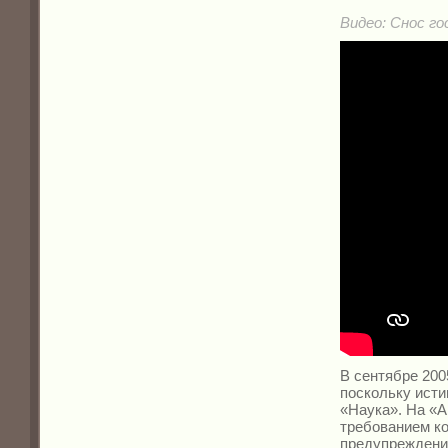
Видео:
Снос г
В сентябре 200
поскольку ист
«Наука». На «А
требованием ко
предупреждений