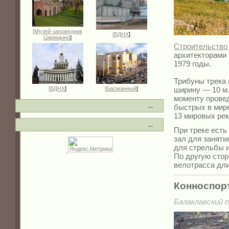
[
Музей-заповедник
[
ВДНХ
]
Царицыно
]
Строительство
архитекторами 
1979 годы.
Трибуны трека 
[
ВДНХ
]
[
Басманный
]
ширину — 10 м.
моменту провед
...
быстрых в мире
13 мировых рек
...
При треке есть
зал для заняти
для стрельбы и
По другую сто
велотрасса дли
Конноспор
Балаклавский п