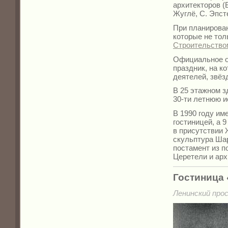
архитекторов (В
Жуглё, С. Эпст
При планирова
которые не тол
Строительство
Официальное о
праздник, на к
деятелей, звёз
В 25 этажном з
30-ти летнюю и
В 1990 году им
гостиницей, а 
в присутствии
скульптура Шар
постамент из п
Церетели и арх
Гостиница
Ленинский прос