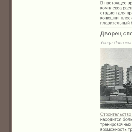
В настоящее вр
комплекса расп
стадион для пр
конюшни, плоск
плавательный б
Дворец сп
Улица Лавочкин
Строительство 
находится боль
тренировочных
возможность т