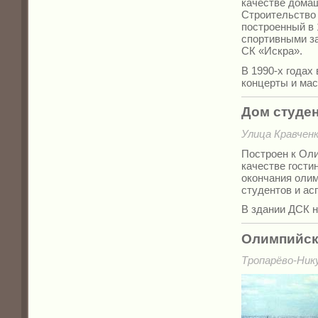
качестве дома
Строительство 
построенный в 
спортивными з
СК «Искра».
В 1990-х годах
концерты и ма
Дом студен
Улица Кравченк
Построен к Оли
качестве гости
окончания олим
студентов и ас
В здании ДСК н
Олимпийск
Тропарёво-Ник