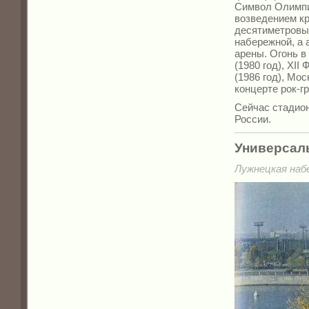
Символ Олимпи
возведением кр
десятиметровый
набережной, а
арены. Огонь в
(1980 год), XII
(1986 год), Мо
концерте рок-гр
Сейчас стадио
России.
Универсал
Лужнецкая набе