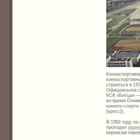
Конноспортивн
конноспортивны
строиться в 19
Официальное от
КСК «Битца» — 
во время Олимп
конного спорта
(кросс)).
В 1982 году, н
проходил
верн
вернисаж пере