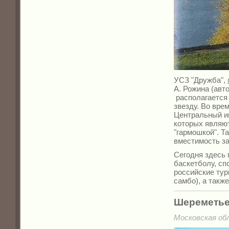
УСЗ "Дружба",
А. Рожина (авт
располагается
звезду. Во вре
Центральный иг
которых являют
"гармошкой". Т
вместимость за
Сегодня здесь 
баскетболу, сп
российские тур
самбо), а такж
Шереметье
Московская обл