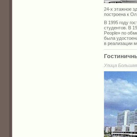
24-х этажное 
построена к Ол
В 1995 году го
студентов.
В 1
People» по обм
была удостоена
в реализации 
Гостиничн
Улица Большая 