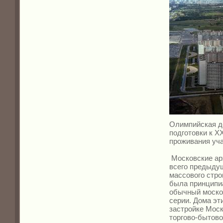
Олимпийская де
подготовки к X
проживания уч
Московские арх
всего предыду
массового стр
была принципиа
обычный моско
серии. Дома эт
застройке Мос
торгово-бытово