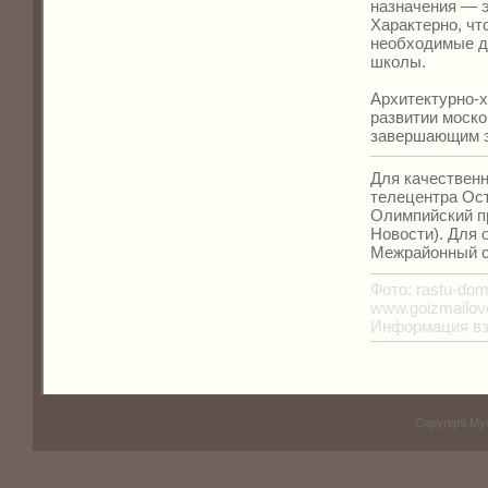
назначения — э
Характерно, чт
необходимые дл
школы.
Архитектурно-
развитии моско
завершающим эт
Для качествен
телецентра Ос
Олимпийский п
Новости). Для 
Межрайонный с
Фото:
rastu-doma
www.goizmailovo
Информация взя
Copyright My