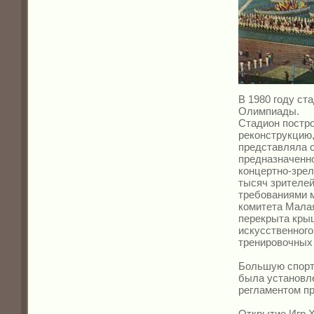
В 1980 году ст
Олимпиады.
Стадион постро
реконструкцию,
представляла с
предназначенно
концертно-зре
тысяч зрителей
требованиями 
комитета Малая
перекрыта крыш
искусственного
тренировочных 
Большую спорт
была установле
регламентом пр
Открытие Игр X