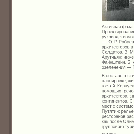
Активная фаза
Проектирование
руководством а
— Ю. Р. Рабае
архитекторов в 
Солдатов, В. М.
Арутчьян; инже
Файнштейн, Б. 
озеленения — П
В составе гост
планировке, ж
гостей.
Корпуса
помощью гречес
архитектора, з
континентов.
С
мест с системо
Путятин; рель
ресторанов рас
как после Олим
группового тур