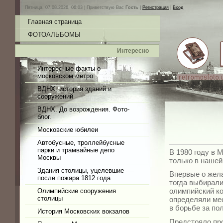
Пятница, 07.08.2026, 06:03 |
Приветствую Вас
Гость
|
Регистрация
|
Вход
Главная страница
ФОТОАЛЬБОМЫ
Интересно
Интересные факты о
московском метро
ВДНХ, история зданий и
сооружений
ВДНХ. До возрождения. Фото-
блог.
Московские юбилеи
Автобусные, троллейбусные
парки и трамвайные депо
В 1980 году в 
Москвы
только в нашей
Здания столицы, уцелевшие
Впервые о жела
после пожара 1812 года
тогда выбирали
олимпийский ко
Олимпийские сооружения
столицы
определяли ме
в борьбе за по
История Московских вокзалов
Предстояло про