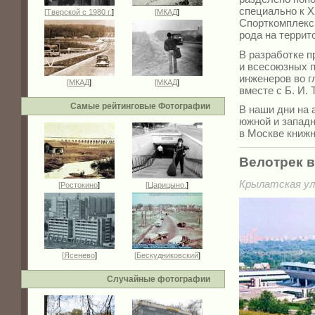
специально к X
[
Тверской с 1980 г.
]
[
МКАД
]
Спорткомплекс
рода на террит
В разработке п
и всесоюзных п
инженеров во г
[
МКАД
]
[
МКАД
]
вместе с Б. И.
Самые рейтинговые Фотографии
В наши дни на 
южной и западн
в Москве книжн
Велотрек 
Крылатская ули
[
Ростокино
]
[
Царицыно.
]
[
Ясенево
]
[
Бескудниковский
]
Случайные фотографии