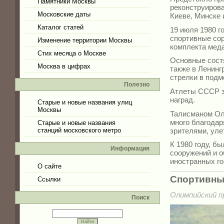
Памятники Москвы
реконструирова
Московские даты
Киеве, Минске 
Каталог статей
19 июля 1980 г
спортивные сор
Изменение территории Москвы
комплекта мед
Стих месяца о Москве
Основные сост
Москва в цифрах
также в Ленинг
стрелки в под
Полезно
Атлеты СССР з
наград.
Старые и новые названия улиц
Москвы
Талисманом Ол
много благодар
Старые и новые названия
зрителями, уле
станций московского метро
К 1980 году, б
Информация
сооружений и о
иностранных го
О сайте
Спортивны
Ссылки
Олимпийский пр
Поиск