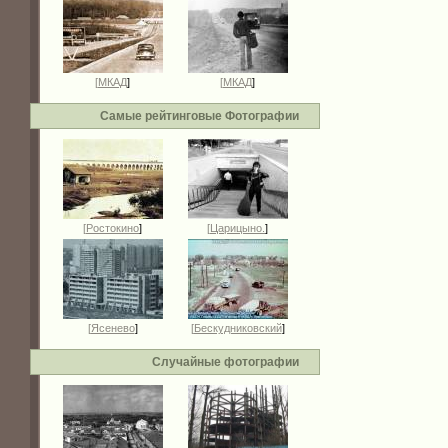
[
МКАД
]
[
МКАД
]
Самые рейтинговые Фотографии
[
Ростокино
]
[
Царицыно.
]
[
Ясенево
]
[
Бескудниковский
]
Случайные фотографии