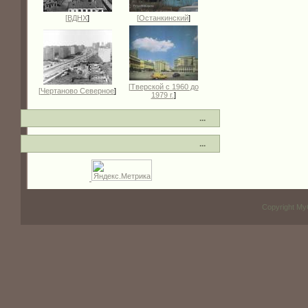
[
ВДНХ
]
[
Останкинский
]
[
Тверской с 1960 до
[
Чертаново Северное
]
1979 г.
]
...
...
Copyright My