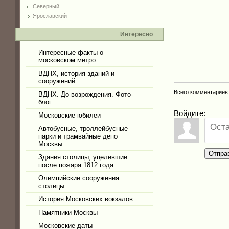
Северный
Ярославский
Интересно
Интересные факты о
московском метро
ВДНХ, история зданий и
сооружений
Всего комментариев
ВДНХ. До возрождения. Фото-
блог.
Войдите:
Московские юбилеи
Автобусные, троллейбусные
парки и трамвайные депо
Москвы
Отпра
Здания столицы, уцелевшие
после пожара 1812 года
Олимпийские сооружения
столицы
История Московских вокзалов
Памятники Москвы
Московские даты