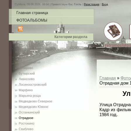
Суббота, 08.08.2026, 08:04 |
Приветствую Вас
Гость
|
Регистрация
|
Вход
Главная страница
ФОТОАЛЬБОМЫ
Категории раздела
ВДНХ
Алексеевский
Алтуфьевский
Бабушкинский
Бибирево
Бутырский
Главная
»
Фото
Лианозово
Отрадная дом 1
Лосиноостровский
Марфино
Ул
Марьина роща
Медведково Северное
Улица Отрадная
Медведково Южное
Кадр из фильм
Останкинский
1984 год.
Отрадное
Ростокино
Свиблово