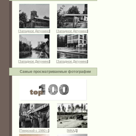
[
Западное Дегунино
]
[
Западное Дегунино
]
[
Западное Дегунино
]
[
Западное Дегунино
]
Самые просматриваемые фотографии
[
Тверской с 1980 г.
]
[
МКАД
]