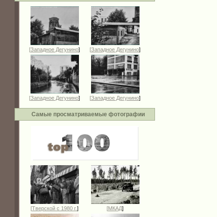
[
Западное Дегунино
]
[
Западное Дегунино
]
[
Западное Дегунино
]
[
Западное Дегунино
]
Самые просматриваемые фотографии
[
Тверской с 1980 г.
]
[
МКАД
]