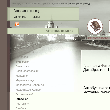
Четверг, 06.08.2026, 07:32 |
Приветствую Вас
Гость
|
Регистрация
|
Вход
Главная страница
ФОТОАЛЬБОМЫ
Категории раздела
ВДНХ
Алексеевский
Алтуфьевский
Бабушкинский
Бибирево
Бутырский
Главная
»
Фото
Лианозово
Декабристов. 19
Лосиноостровский
Марфино
Марьина роща
Медведково Северное
Автобусная оста
Медведково Южное
Источник: www.
Останкинский
Отрадное
Ростокино
Свиблово