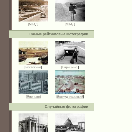
[
МКАД
]
[
МКАД
]
Самые рейтинговые Фотографии
[
Ростокино
]
[
Царицыно.
]
[
Ясенево
]
[
Бескудниковский
]
Случайные фотографии