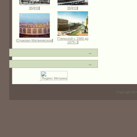
[
ВДНХ
]
[
ВДНХ
]
[
Тверской с 1960 до
[
Очаково-Матвеевское
]
1979 г.
]
...
...
Copyright My