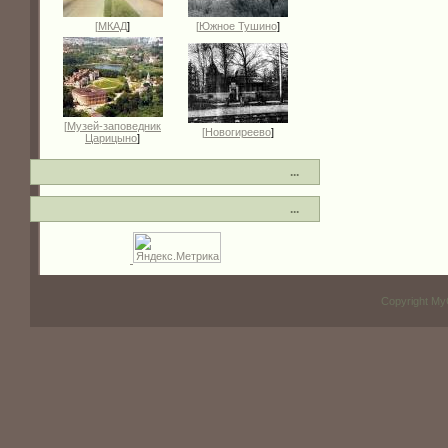
[
МКАД
]
[
Южное Тушино
]
[
Музей-заповедник
[
Новогиреево
]
Царицыно
]
...
...
Copyright My