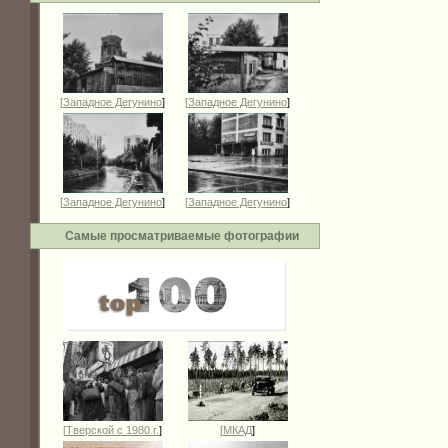
[
Западное Дегунино
]
[
Западное Дегунино
]
[
Западное Дегунино
]
[
Западное Дегунино
]
Самые просматриваемые фотографии
[
Тверской с 1980 г.
]
[
МКАД
]