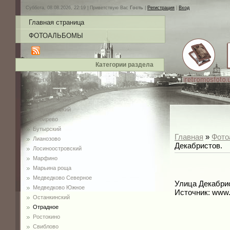
Суббота, 08.08.2026, 22:19 |
Приветствую Вас
Гость
|
Регистрация
|
Вход
Главная страница
ФОТОАЛЬБОМЫ
Категории раздела
ВДНХ
Алексеевский
Алтуфьевский
Бабушкинский
Бибирево
Бутырский
Главная
»
Фото
Лианозово
Декабристов.
Лосиноостровский
Марфино
Марьина роща
Медведково Северное
Улица Декабрис
Медведково Южное
Источник: www
Останкинский
Отрадное
Ростокино
Свиблово