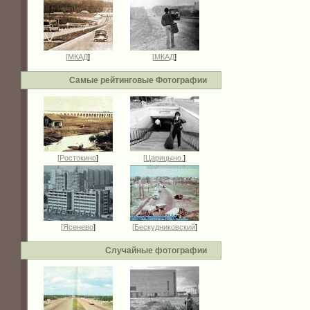
[
МКАД
]
[
МКАД
]
Самые рейтинговые Фотографии
[
Ростокино
]
[
Царицыно.
]
[
Ясенево
]
[
Бескудниковский
]
Случайные фотографии