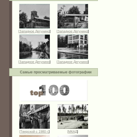
[
Западное Дегунино
]
[
Западное Дегунино
]
[
Западное Дегунино
]
[
Западное Дегунино
]
Самые просматриваемые фотографии
[
Тверской с 1980 г.
]
[
МКАД
]