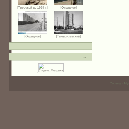
[
Тверской до 1959 г.
]
[
Отрадное
]
[
Отрадное
]
[
Тимирязевский
]
...
...
Copyright My