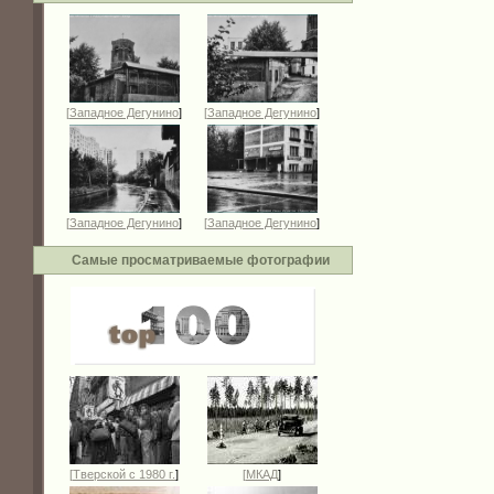
[
Западное Дегунино
]
[
Западное Дегунино
]
[
Западное Дегунино
]
[
Западное Дегунино
]
Самые просматриваемые фотографии
[
Тверской с 1980 г.
]
[
МКАД
]