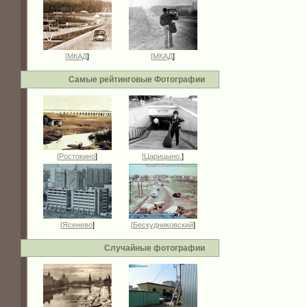
[
МКАД
]
[
МКАД
]
Самые рейтинговые Фотографии
[
Ростокино
]
[
Царицыно.
]
[
Ясенево
]
[
Бескудниковский
]
Случайные фотографии