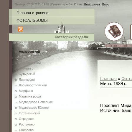
Пятница, 07.08.2026, 19:05 |
Приветствую Вас
Гость
|
Регистрация
|
Вход
Главная страница
ФОТОАЛЬБОМЫ
Категории раздела
ВДНХ
Алексеевский
Алтуфьевский
Бабушкинский
Бибирево
Бутырский
Главная
»
Фото
Лианозово
Мира. 1989 г.
Лосиноостровский
Марфино
Марьина роща
Медведково Северное
Проспект Мира,
Медведково Южное
Источник: trans
Останкинский
Отрадное
Ростокино
Свиблово