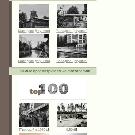
[
Западное Дегунино
]
[
Западное Дегунино
]
[
Западное Дегунино
]
[
Западное Дегунино
]
Самые просматриваемые фотографии
[
Тверской с 1980 г.
]
[
МКАД
]