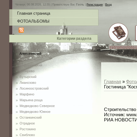
Четверг, 06.08.2026, 12:55 |
Приветствую Вас
Гость
|
Регистрация
|
Вход
Главная страница
ФОТОАЛЬБОМЫ
Категории раздела
ВДНХ
Алексеевский
Алтуфьевский
Бабушкинский
Бибирево
Бутырский
Главная
»
Фото
Лианозово
Гостиница "Кос
Лосиноостровский
Марфино
Марьина роща
Медведково Северное
Строительство 
Медведково Южное
Источник: www
Останкинский
РИА НОВОСТИ
Отрадное
Ростокино
Свиблово