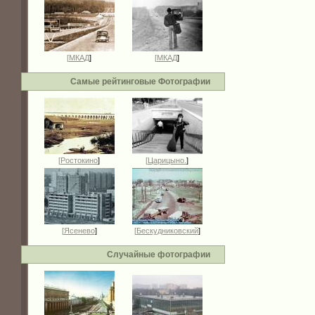
[
МКАД
]
[
МКАД
]
Самые рейтинговые Фотографии
[
Ростокино
]
[
Царицыно.
]
[
Ясенево
]
[
Бескудниковский
]
Случайные фотографии