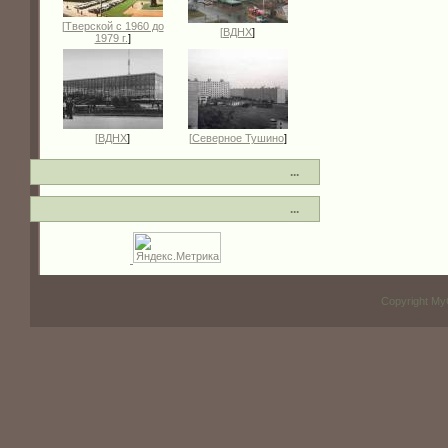
[
Тверской с 1960 до
[
ВДНХ
]
1979 г.
]
[
ВДНХ
]
[
Северное Тушино
]
...
...
Copyright My