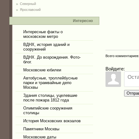
Северный
Ярославский
Интересно
Интересные факты о
московском метро
ВДНХ, история зданий и
сооружений
Всего комментариев
ВДНХ. До возрождения. Фото-
блог.
Войдите:
Московские юбилеи
Автобусные, троллейбусные
парки и трамвайные депо
Москвы
Отпра
Здания столицы, уцелевшие
после пожара 1812 года
Олимпийские сооружения
столицы
История Московских вокзалов
Памятники Москвы
Московские даты